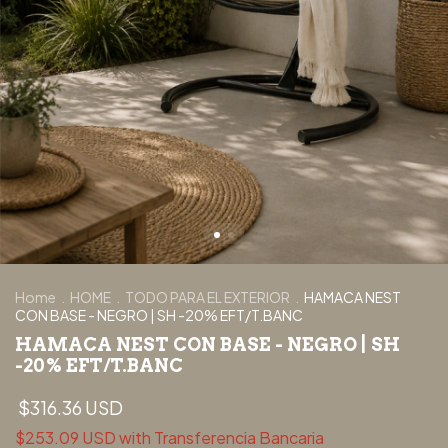
Home
.
HOME
.
TODO PARA EL EXTERIOR
.
HAMACA NEST
CON BASE - NEGRO | SH -20% EFT/T.BANC
HAMACA NEST CON BASE - NEGRO | SH
-20% EFT/T.BANC
$316.36 USD
$253.09 USD
with
Transferencia Bancaria