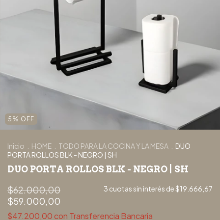
5
%
OFF
Inicio
.
HOME
.
TODO PARA LA COCINA Y LA MESA
.
DUO
PORTA ROLLOS BLK - NEGRO | SH
DUO PORTA ROLLOS BLK - NEGRO | SH
$62.000,00
3
cuotas sin interés de
$19.666,67
$59.000,00
$47.200,00
con
Transferencia Bancaria