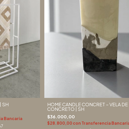
| SH
HOME CANDLE CONCRET – VELA DE 
CONCRETO | SH
$36.000,00
ia Bancaria
$28.800,00
con
Transferencia Bancari
67