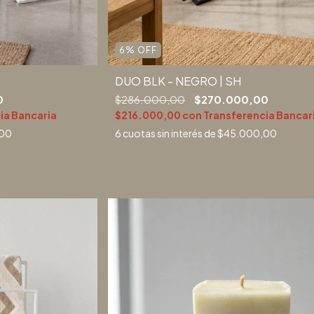
6
%
OFF
DUO BLK - NEGRO | SH
0
$286.000,00
$270.000,00
ia Bancaria
$216.000,00
con
Transferencia Bancar
00
6
cuotas sin interés de
$45.000,00