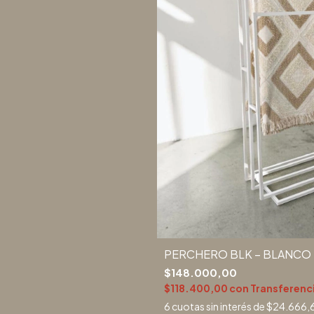
PERCHERO BLK – BLANCO 
$148.000,00
$118.400,00
con
Transferenc
6
cuotas sin interés de
$24.666,