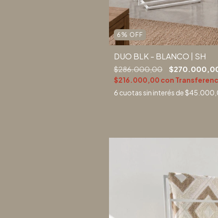
6
%
OFF
DUO BLK - BLANCO | SH
$286.000,00
$270.000,0
$216.000,00
con
Transferenc
6
cuotas sin interés de
$45.000,