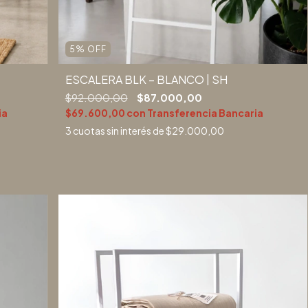
5
%
OFF
ESCALERA BLK – BLANCO | SH
$92.000,00
$87.000,00
ia
$69.600,00
con
Transferencia Bancaria
3
cuotas sin interés de
$29.000,00