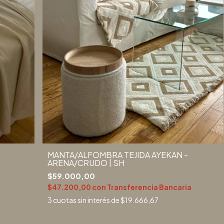
MANTA/ALFOMBRA TEJIDA AYEKAN -
ARENA/CRUDO | SH
$59.000,00
a
$47.200,00
con
Transferencia Bancaria
3
cuotas sin interés de
$19.666,67