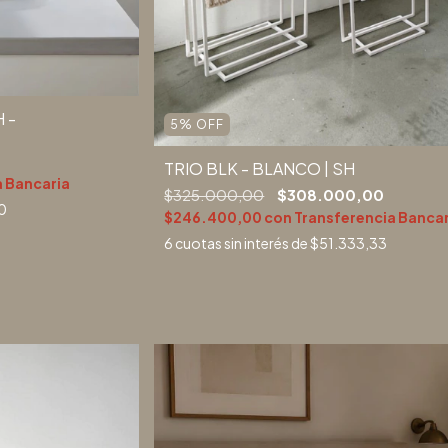
 -
5
%
OFF
TRIO BLK - BLANCO | SH
a Bancaria
$325.000,00
$308.000,00
0
$246.400,00
con
Transferencia Bancar
6
cuotas sin interés de
$51.333,33