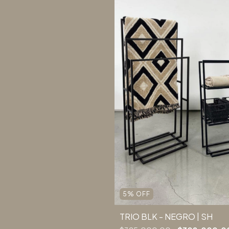
5
%
OFF
TRIO BLK - NEGRO | SH