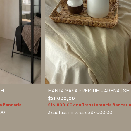
SH
MANTA GASA PREMIUM – ARENA | SH
$21.000,00
a Bancaria
$16.800,00
con
Transferencia Bancari
00
3
cuotas sin interés de
$7.000,00