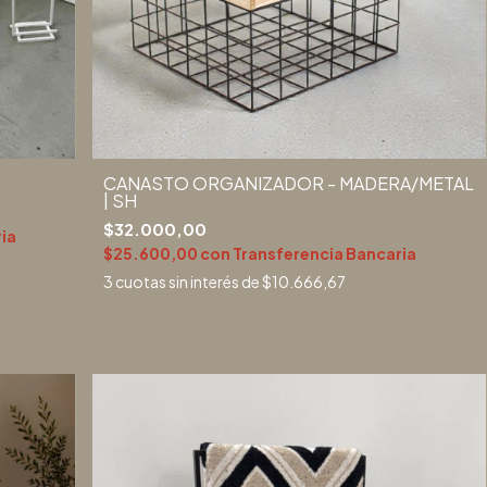
CANASTO ORGANIZADOR - MADERA/METAL
| SH
$32.000,00
ia
$25.600,00
con
Transferencia Bancaria
3
cuotas sin interés de
$10.666,67