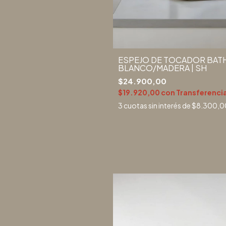
ESPEJO DE TOCADOR BATH
BLANCO/MADERA | SH
$24.900,00
$19.920,00
con
Transferenci
3
cuotas sin interés de
$8.300,0