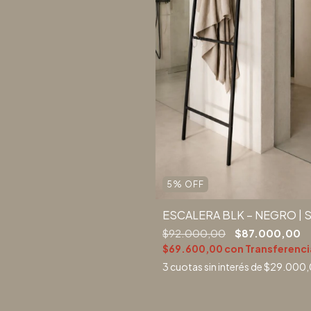
5
%
OFF
ESCALERA BLK – NEGRO | 
$92.000,00
$87.000,00
$69.600,00
con
Transferenci
3
cuotas sin interés de
$29.000,