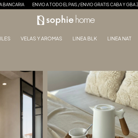
PAIS / ENVIO GRATIS CABA Y GBA ZONA NORTE +$200.000.-
3 y
ILES
VELAS Y AROMAS
LINEA BLK
LINEA NAT