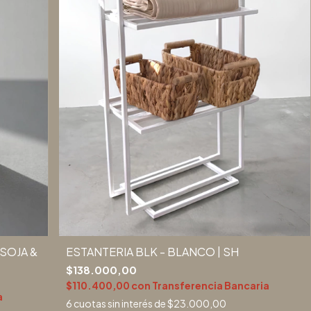
SOJA &
ESTANTERIA BLK - BLANCO | SH
$138.000,00
$110.400,00
con
Transferencia Bancaria
a
6
cuotas sin interés de
$23.000,00